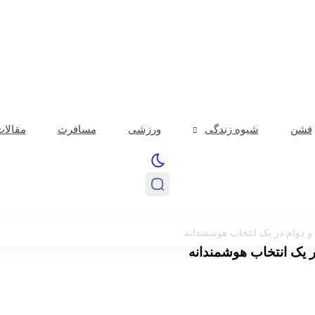
از حرفه‌ای‌گری آرژانتین در اوج جنجال‌ها تمجید کرد
شروع ناامیدکننده لخ پوزنان و صی
فشن
شیوه زندگی
ورزشی
مسافرت
مقالا
دوام در یک انتخاب هوشمندانه
یک انتخاب هوشمندانه