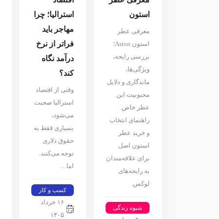
استون
استرالیا⁠؛ چرا
مهاجر باید
معرفی عطر
فراتر از نرخ
استون Aston؛
بررسی رایحه،
درآمد نگاه
ویژگی‌ها،
کند⁠؟‏
ماندگاری و دلایل
وقتی از اقتصاد
محبوبیت این
استرالیا صحبت
عطر خاص.
می‌شود⁠،
راهنمای انتخاب
بسیاری فقط به
و خرید عطر
حقوق دلاری
استون اصل
توجه می‌کنند⁠.‏
برای علاقه‌مندان
اما…
به رایحه‌های
لوکس.
کسب و کار
۱۶ خرداد
شیوه زندگی
۱۴۰۵