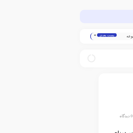
»
پست بعدی
وعه
کانسیلر
0 دیدگاه
سردمزاجی