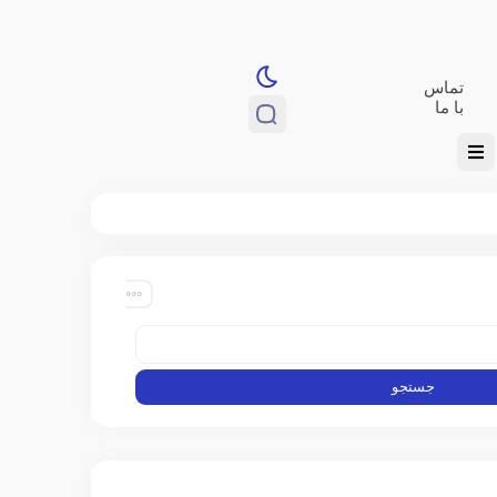
تماس
با ما