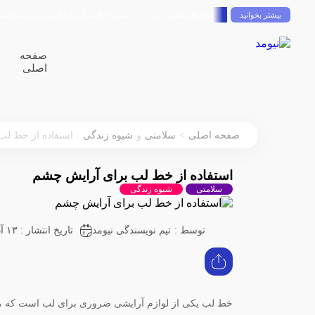
ری آرژانتین در اوج جنجال‌ها تمجید کرد
شروع ناامیدکننده لخ پوزنان و صیادمنشو در اک
بیشتر بخوانید
صفحه
اصلی
:
>
صفحه اصلی
سلامتی
و
شیوه زندگی
استفاده از خط لب
استفاده از خط لب برای آرایش چشم
سلامتی
شیوه زندگی
توسط :
تیم نویسندگی نیومد
تاریخ انتشار : ۱۳ آذر ۱۴۰۲
خط لب یکی از لوازم آرایشی ضروری برای لب است که می