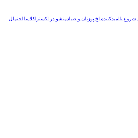
شروع ناامیدکننده لخ پوزنان و صیادمنشو در اکستراکلاسا
احتمال