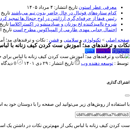
معرفی عطر استون
تاریخ انتشار: ۴ مرداد ۱۴۰۵
کدام ستاره‌های فوتبال در حال حاضر بدون تیم می‌باشند
تاریخ انتشا
رئیس فیفا از حرفه‌ای‌گری آرژانتین در اوج جنجال‌ها تمجید کرد
شروع ناامیدکننده لخ پوزنان و صیادمنشو در اکستراکلاسا
تاریخ انتش
احتمال جدایی مهدی طارمی از المپیاکوس مطرح است
تاریخ انتشار:
صفحه اصلی
>
تکنولوژی
و
سلامتی
و
فشن
:
نکات و ترفندهای مد؛ آ
نکات و ترفندهای مد؛ آموزش ست کردن کیف زنانه با لبا
تکنولوژی
سلامتی
فشن
توسط :
توسعه دهنده وب
تاریخ انتشار : ۲۹ دی ۱۴۰۱
0 دیدگاه
اشتراک گذاری
با استفاده از روش‌های زیر می‌توانید این صفحه را با دوستان خود به اش
ست کردن کیف زنانه با لباس یکی از مهم‌ترین نکات در داشتن یک است