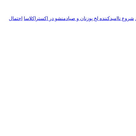
شروع ناامیدکننده لخ پوزنان و صیادمنشو در اکستراکلاسا
احتمال