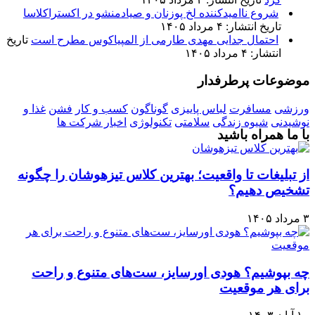
شروع ناامیدکننده لخ پوزنان و صیادمنشو در اکستراکلاسا
تاریخ انتشار: ۴ مرداد ۱۴۰۵
احتمال جدایی مهدی طارمی از المپیاکوس مطرح است
تاریخ
انتشار: ۴ مرداد ۱۴۰۵
موضوعات پرطرفدار
ورزشی
مسافرت
لباس پاییزی
گوناگون
کسب و کار
فشن
غذا و
نوشیدنی
شیوه زندگی
سلامتی
تکنولوژی
اخبار شرکت ها
با ما همراه باشید
از تبلیغات تا واقعیت؛ بهترین کلاس تیزهوشان را چگونه
تشخیص دهیم؟
۳ مرداد ۱۴۰۵
چه بپوشیم؟ هودی اورسایز، ست‌های متنوع و راحت
برای هر موقعیت