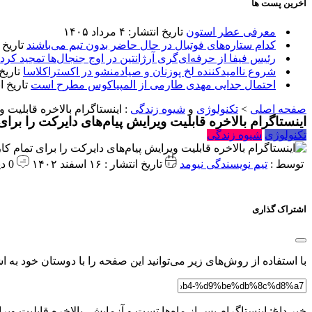
آخرین پست ها
معرفی عطر استون
تاریخ انتشار: ۴ مرداد ۱۴۰۵
کدام ستاره‌های فوتبال در حال حاضر بدون تیم می‌باشند
تاریخ انتشا
رئیس فیفا از حرفه‌ای‌گری آرژانتین در اوج جنجال‌ها تمجید کرد
شروع ناامیدکننده لخ پوزنان و صیادمنشو در اکستراکلاسا
تاریخ انتش
احتمال جدایی مهدی طارمی از المپیاکوس مطرح است
تاریخ انتشار:
صفحه اصلی
>
تکنولوژی
و
شیوه زندگی
:
اینستاگرام بالاخره قابلیت و
اینستاگرام بالاخره قابلیت ویرایش پیام‌های دایرکت را برای
تکنولوژی
شیوه زندگی
توسط :
تیم نویسندگی نیومد
تاریخ انتشار : ۱۶ اسفند ۱۴۰۲
0 دیدگاه
اشتراک گذاری
با استفاده از روش‌های زیر می‌توانید این صفحه را با دوستان خود به اش
خبر داغ: اینستاگرام پس از ماه‌ها تست و آزمایش، بالاخره قابلیت ویر