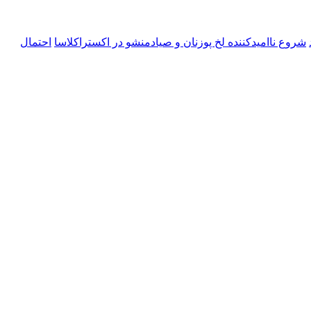
شروع ناامیدکننده لخ پوزنان و صیادمنشو در اکستراکلاسا
احتمال