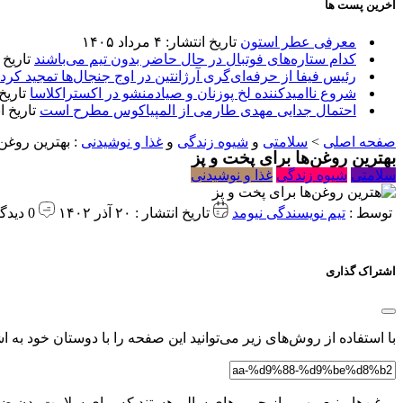
آخرین پست ها
معرفی عطر استون
تاریخ انتشار: ۴ مرداد ۱۴۰۵
کدام ستاره‌های فوتبال در حال حاضر بدون تیم می‌باشند
تاریخ انتشا
رئیس فیفا از حرفه‌ای‌گری آرژانتین در اوج جنجال‌ها تمجید کرد
شروع ناامیدکننده لخ پوزنان و صیادمنشو در اکستراکلاسا
تاریخ انتش
احتمال جدایی مهدی طارمی از المپیاکوس مطرح است
تاریخ انتشار:
صفحه اصلی
>
سلامتی
و
شیوه زندگی
و
غذا و نوشیدنی
:
بهترین روغن‌
بهترین روغن‌ها برای پخت و پز
سلامتی
شیوه زندگی
غذا و نوشیدنی
توسط :
تیم نویسندگی نیومد
تاریخ انتشار : ۲۰ آذر ۱۴۰۲
0 دیدگاه
اشتراک گذاری
با استفاده از روش‌های زیر می‌توانید این صفحه را با دوستان خود به اش
روغن‌ها منبع مهمی از چربی‌های سالم هستند که برای سلامت بدن ضرور