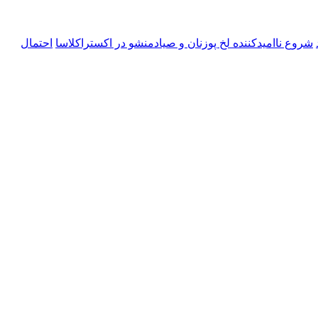
شروع ناامیدکننده لخ پوزنان و صیادمنشو در اکستراکلاسا
احتمال