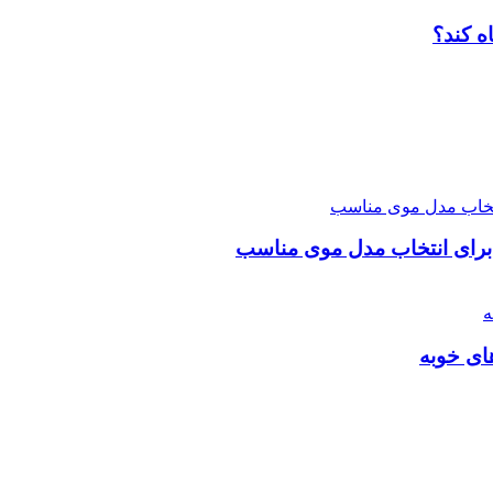
 کند⁠؟‏
 برای انتخاب مدل موی مناسب
ای خوبه