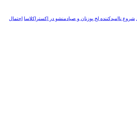
شروع ناامیدکننده لخ پوزنان و صیادمنشو در اکستراکلاسا
احتمال