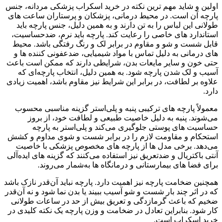
اولین و شاید مهم‌ ترین نکته در خرید اسکراب پزشکی مردانه، جنس
پارچه آن است. در محیط درمانی، پزشکان و پرستاران ساعت‌ های
طولانی این لباس را به تن دارند و به همین دلیل، جنس پارچه باید
استاندارد های خاصی را رعایت کند. پارچه باید نرم، ضدحساسیت،
قابل شست‌ و شو و مقاوم در برابر لک و رنگ‌ رفتگی باشد. محیط‌
های درمانی به دلیل تماس با مواد شیمیایی، ضدعفونی‌ کننده‌ ها و
حتی خون و سایر مایعات بدن، شرایطی دارند که ممکن است باعث
آسیب و لک شدن پارچه شود. به همین دلیل، انتخاب پارچه‌ای که
علاوه بر لطافت، در برابر این شرایط نیز مقاوم باشد، اهمیت زیادی
دارد.
معمولاً پارچه‌ های ترکیبی پنبه و پلی‌استر گزینه مناسبی محسوب
می‌شوند. پنبه به دلیل خاصیت طبیعی و لطافت خود، از بروز
حساسیت‌ های پوستی جلوگیری می‌کند و پلی‌استر به پارچه
استحکام و مقاومت لازم را در برابر شست‌ و شوی مداوم و کشش
می‌دهد. برخی مدل‌ ها از پارچه‌ های مخصوص پزشکی با خاصیت
آنتی‌ باکتریال و ضدتعریق نیز استفاده می‌کنند که گزینه‌ های ایده‌آلی
برای فضا های بیمارستانی و درمانگاه‌ ها به‌شمار می‌روند.
همچنین ضخامت پارچه نیز اهمیت دارد. پارچه نباید آن‌قدر نازک باشد
که در اثر چند بار شست‌ و شو آسیب ببیند یا بدن نما شود و نه آن‌قدر
ضخیم که باعث گرمازدگی و تعریق بیش از حد در ساعات طولانی
کار شود. بنابراین تعادل در ضخامت و وزن پارچه یک نکته کلیدی در
خرید اسکراب است.