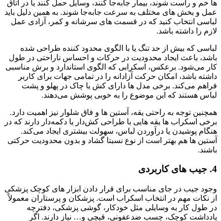
ها خم و راست شوند، بیمار جابه‌جا کنند، وسایل حمل کنند یا در اتاق
عمل و بخش‌ های مختلف به‌ سرعت جابه‌جا شوند. به همین دلیل باید
لباسی انتخاب کنید که در قسمت‌ های سرشانه و کمر، آزادی عمل
لازم را داشته باشد.
لباسی که بیش از حد تنگ یا با الگوی محدود کننده طراحی شده
باشد، باعث ایجاد محدودیت در حرکات و احساس ناراحتی در طول
کار می‌شود. برعکس، اسکرابی که الگوی استاندارد و برش مناسبی
داشته باشد، امکان حرکت آزادانه را در تمامی جهات برای کاربر
فراهم می‌کند. برخی مدل‌ ها دارای کش یا چاک در پهلو و پشت
لباس هستند که این موضوع را به‌ خوبی پوشش می‌دهند.
همچنین توجه به راحتی یقه، آستین‌ ها و فاق شلوار نیز اهمیت دارد.
برخی اسکراب‌ ها یقه‌ هایی با طراحی کش‌دار یا دکمه‌دار دارند که در
هنگام پوشیدن یا درآوردن لباس، سهولت بیشتری ایجاد می‌کند.
آستین‌ ها هم بهتر است از نوع نسبتا گشاد و بدون محدودیت حرکتی
باشند.
4.
جیب‌ های کاربردی
وجود جیب در جای مناسب برای قرار دادن ابزار های کوچک پزشکی
از نکات مهم در انتخاب اسکراب است. پزشکان و پرستاران معمولاً
در طول کار به وسایلی مثل خودکار، گوشی پزشکی، دفترچه
یادداشت کوچک، چسب ضدعفونی، قیچی و… نیاز دارند. اگر