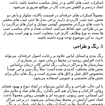
اسکراب جیب‌ های کافی و در محل مناسب نداشته باشد، باعث
ایجاد دردسر و کاهش سرعت کار در مواقع ضروری می‌شود.
معمولاً اسکراب‌ های حرفه‌ای در قسمت بالاتنه، شلوار و یا هر دو
بخش، چند جیب کاربردی دارند. برخی مدل‌ ها حتی جیب‌ های مخفی
یا جیب‌ های بزرگ‌تر مخصوص گوشی موبایل و ابزار های پرکاربرد را
نیز در طراحی خود لحاظ می‌کنند. انتخاب تعداد و جای مناسب جیب‌
ها بسته به نوع وظایف کاری فرد متفاوت است و بهتر است پیش از
خرید، به این موضوع توجه ویژه داشته باشید.
5.
رنگ و طراحی
رنگ‌ بندی و استایل لباس علاوه بر رعایت اصول حرفه‌ای، می‌تواند
باعث افزایش روحیه در محیط درمانی شود. در بسیاری از
بیمارستان‌ ها و مراکز درمانی، رنگ لباس کادر درمان براساس
بخش‌ های مختلف، کدبندی شده است؛ مثلاً رنگ سبز و آبی عمدتاً
مخصوص اتاق عمل و اتاق‌ های بستری است و رنگ‌ های دیگر برای
بخش‌ های تخصصی و عمومی استفاده می‌شود.
با این حال، طراحی و رنگ لباس می‌تواند در ایجاد تنوع و بهبود فضای
روانی کارکنان و بیماران هم تأثیر بگذارد. رنگ‌ های شاد و ملایم مثل
آبی آسمانی، سبز زیتونی، سورمه‌ ای و طوسی روشن معمولاً باعث
ایجاد حس آرامش در محیط بیمارستانی می‌شوند. در برخی مراکز
خصوصی و کلینیک‌ ها نیز اسکراب‌ هایی با طراحی شیک‌ تر و رنگ‌