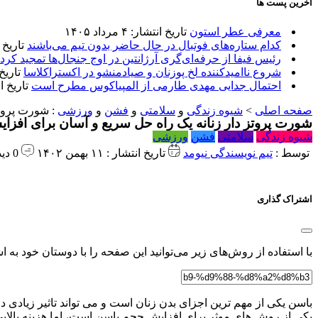
آخرین پست ها
معرفی عطر استون
تاریخ انتشار: ۴ مرداد ۱۴۰۵
کدام ستاره‌های فوتبال در حال حاضر بدون تیم می‌باشند
تاریخ انتشا
رئیس فیفا از حرفه‌ای‌گری آرژانتین در اوج جنجال‌ها تمجید کرد
شروع ناامیدکننده لخ پوزنان و صیادمنشو در اکستراکلاسا
تاریخ انتش
احتمال جدایی مهدی طارمی از المپیاکوس مطرح است
تاریخ انتشار:
صفحه اصلی
>
شیوه زندگی
و
سلامتی
و
فشن
و
ورزشی
:
شورت پروتز
شورت پروتز دار زنانه یک راه حل سریع و آسان برای افز
شیوه زندگی
سلامتی
فشن
ورزشی
توسط :
تیم نویسندگی نیومد
تاریخ انتشار : ۱۱ بهمن ۱۴۰۲
0 دیدگاه
اشتراک گذاری
با استفاده از روش‌های زیر می‌توانید این صفحه را با دوستان خود به اش
باسن یکی از مهم ترین اجزای بدن زنان است و می تواند تاثیر زیادی در
یکی از روش های موثر برای افزایش حجم باسن است، اما هزینه بالای