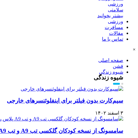
ورزشی
سلامتی
بیشتر بخوانید
ورزشی
مسافرت
مقالات
تماس با ما
×
صفحه اصلی
فشن
شیوه زندگی
شیوه زندگی
سیم‌کارت بدون فیلتر برای اینفلوئنسر‌های خارجی
۳ اسفند ۱۴۰۲
سامسونگ از نسخه کودکان گلکسی تب A9 و تب A9 پلاس رونمایی کرد