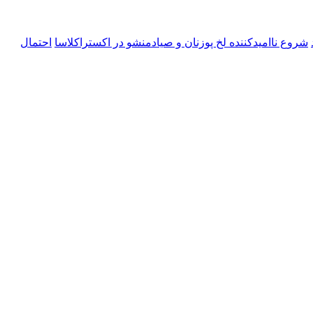
شروع ناامیدکننده لخ پوزنان و صیادمنشو در اکستراکلاسا
احتمال