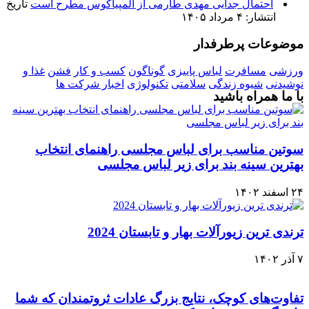
احتمال جدایی مهدی طارمی از المپیاکوس مطرح است
تاریخ
انتشار: ۴ مرداد ۱۴۰۵
موضوعات پرطرفدار
ورزشی
مسافرت
لباس پاییزی
گوناگون
کسب و کار
فشن
غذا و
نوشیدنی
شیوه زندگی
سلامتی
تکنولوژی
اخبار شرکت ها
با ما همراه باشید
سوتین مناسب برای لباس مجلسی راهنمای انتخاب
بهترین سینه بند برای زیر لباس مجلسی
۲۴ اسفند ۱۴۰۲
ترندی‌ ترین زیورآلات بهار و تابستان 2024
۷ آذر ۱۴۰۲
تفاوت‌های کوچک، نتایج بزرگ عادات ثروتمندان که شما