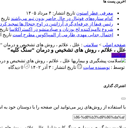
آخرین پست ها
معرفی عطر استون
تاریخ انتشار: ۴ مرداد ۱۴۰۵
کدام ستاره‌های فوتبال در حال حاضر بدون تیم می‌باشند
تاریخ انتشا
رئیس فیفا از حرفه‌ای‌گری آرژانتین در اوج جنجال‌ها تمجید کرد
شروع ناامیدکننده لخ پوزنان و صیادمنشو در اکستراکلاسا
تاریخ انتش
احتمال جدایی مهدی طارمی از المپیاکوس مطرح است
تاریخ انتشار:
صفحه اصلی
>
سلامتی
:
علل ، علائم ، روش های تشخیص و درمان “
علل ، علائم ، روش های تشخیص و درمان “سنگ کلیه”
سلامتی
توسط :
نویسنده سایت
تاریخ انتشار : ۳ آذر ۱۴۰۲
0 دیدگاه
اشتراک گذاری
با استفاده از روش‌های زیر می‌توانید این صفحه را با دوستان خود به اش
سلامت پیشگیری و بیماری سنگ کلیه شامل علل، علائم، روش‌های تشخی