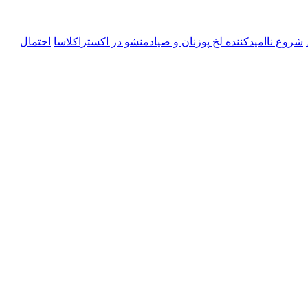
شروع ناامیدکننده لخ پوزنان و صیادمنشو در اکستراکلاسا
احتمال