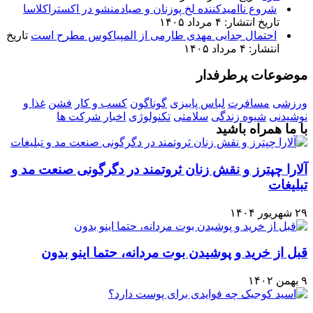
شروع ناامیدکننده لخ پوزنان و صیادمنشو در اکستراکلاسا
تاریخ انتشار: ۴ مرداد ۱۴۰۵
احتمال جدایی مهدی طارمی از المپیاکوس مطرح است
تاریخ
انتشار: ۴ مرداد ۱۴۰۵
موضوعات پرطرفدار
ورزشی
مسافرت
لباس پاییزی
گوناگون
کسب و کار
فشن
غذا و
نوشیدنی
شیوه زندگی
سلامتی
تکنولوژی
اخبار شرکت ها
با ما همراه باشید
آلارا چپترز و نقش زنان ثروتمند در دگرگونی صنعت مد و
تبلیغات
۲۹ شهریور ۱۴۰۴
قبل از خرید و پوشیدن بوت مردانه، حتما اینو بدون
۹ بهمن ۱۴۰۲