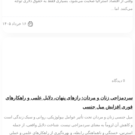
از اقتصاد استرالیا صحبت می‌شود⁠، بسیاری فقط به حقوق دلاری توجه
د⁠.‏ اما…
۱۶ خرداد ۱۴۰۵
ب و کار
دیدگاه
زاجی زنان و مردان: رازهای پنهان، دلایل علمی و راهکارهای
 افزایش میل جنسی
نسی زنان و مردان تحت تأثیر عوامل بیولوژیکی، روانی و سبک زندگی است
ش آن لزوماً به معنای سردمزاجی نیست. شناخت دلایل واقعی، از جمله
، خستگی و ناهماهنگی رابطه، و بهره‌گیری از راهکارهای علمی و عملی