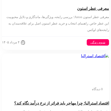
ی عطر استون
معرفی عطر استون Aston؛ بررسی رایحه، ویژگی‌ها، ماندگاری و دلایل محبوبیت
طر خاص. راهنمای انتخاب و خرید عطر استون اصل برای علاقه‌مندان به
‌های لوکس.
۴ مرداد ۱۴۰۵
وه زندگی
دیدگاه
د استرالیا⁠؛ چرا مهاجر باید فراتر از نرخ درآمد نگاه کند⁠؟‏