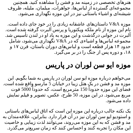
هنرهای تخصصی در زمینه مد و فشن را مشاهده کنید. همچنین
مجموعه‌ای گسترده از لباس‌ها، جواهرات، مبلمان، ملیله، ظروف
شیشه‌ای و اشیاء باستانی نیز در این موزه نگهداری می‌شود.
موزه V&A داستان‌های عاشقانه زیادی را در خود جای داده است.
نام این موزه از نام ملکه ویکتوریا و پرنس آلبرت گرفته شده است.
آلبرت در جوانی درگذشت و این موزه به یاد او در لندن تأسیس شد.
مجموعه لباس‌ها و اشیاءی که در V&A نگهداری می‌شود، شامل
حدود ۱۴ هزار قطعه است و لباس‌های دوران باستان، قرن ۱۷ و
۱۸، و دوره پس از جنگ را در بر می‌گیرد.
موزه ایو سن لوران در پاریس
می‌خواهم درباره موزه ایو سن لوران در پاریس به شما بگویم. این
موزه مد و فشن در یک هتل زیبا در خیابان 5 مارسو واقع شده است.
فضای این موزه حدوداً 150 مترمربع است، که حدوداً 5000 فوت
مربع می‌شود. در این موزه، 50 طرح، عکس، تصویر و فیلم نمایش
داده می‌شود.
یک نکته جالب درباره این موزه این است که اتاق لباس‌های باستانی
و استودیو ایو سن لوران نیز در آن قرار دارد. بنابراین، علاقه‌مندان به
مد و فشن که به این موزه می‌روند، می‌توانند لذت زیبایی و خاصیت
این مکان را تجربه کنند و احساس کنند که زمان سریع‌تر می‌گذرد.