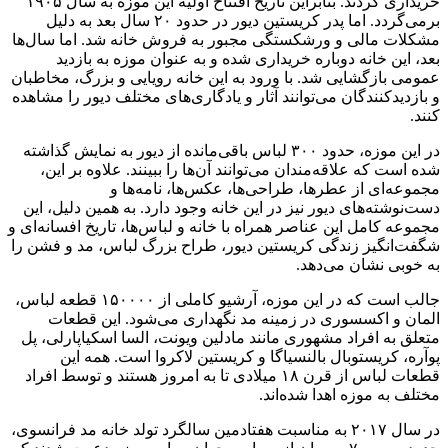
خریداری کردند. بنابراین تاریخ افتتاح اولیه این موزه به سال ۱۹۰۵
برمی‌گردد. اما پدر کریستین دیور در حدود ۲۰ سال بعد به دلیل
مشکلات مالی و ورشکستگی مجبور به فروش خانه شد. اما سال‌ها
بعد، این خانه دوباره خریداری شده و به عنوان موزه به بازدید
عمومی بازگشایی شد. با ورود به این خانه رویایی و بزرگ، مخاطبان
و بازدیدکنندگان می‌توانند آثار و یادگاری‌های مختلف دیور را مشاهده
کنند.
در این موزه، حدود ۳۰۰ لباس باقی‌مانده از دیور به نمایش گذاشته
شده است که علاقه‌مندان می‌توانند آن‌ها را ببینند. علاوه بر این،
مجموعه‌ای از عطرها، طراحی‌ها، عکس‌ها، نامه‌ها و
دست‌نوشته‌های دیور نیز در این خانه وجود دارد. به همین دلیل، این
مجموعه کامل این عناصر همراه با خانه و لباس‌ها، تاریخ افسانه‌ای و
شگفت‌انگیز زندگی کریستین دیور، طراح بزرگ لباس، مد و فشن را
به خوبی نشان می‌دهد.
جالب است که در این موزه، آرشیو کاملی از ۱۵۰۰۰۰ قطعه لباس،
المان و اکسسوری در زمینه مد نگهداری می‌شود. این قطعات
متعلق به افراد مشهوری مانند مادلین ویونت، السا اسکیاپارلی، پل
پوآره، کریستوبال بالنسیاگا و کریستین لاکروا است. همه این
قطعات لباس از قرن ۱۸ میلادی تا به امروز هستند و توسط افراد
مختلف به موزه اهدا شده‌اند.
در سال ۲۰۱۷ به مناسبت هفتادمین سالگرد تولد خانه مد فرانسوی،