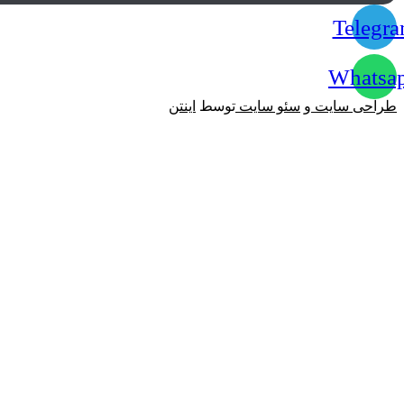
Tele
What
حی سایت
و
سئو سایت
توسط
اینتن