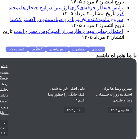
تاریخ انتشار: ۴ مرداد ۱۴۰۵
رئیس فیفا از حرفه‌ای‌گری آرژانتین در اوج جنجال‌ها تمجید
کرد
تاریخ انتشار: ۴ مرداد ۱۴۰۵
شروع ناامیدکننده لخ پوزنان و صیادمنشو در اکستراکلاسا
تاریخ انتشار: ۴ مرداد ۱۴۰۵
احتمال جدایی مهدی طارمی از المپیاکوس مطرح است
تاریخ
انتشار: ۴ مرداد ۱۴۰۵
عات پرطرفدار
ورزشی
مسافرت
لباس پاییزی
گوناگون
کسب و کار
ما همراه باشید
ن
غذا و نوشیدنی
شیوه زندگی
سلامتی
تکنولوژی
اخبار شرکت ها
پدیده
شومیز در
پوشاک
زنانه:
ترین ریمل‌ها برای
دلیل اصلی خراب شدن
تحلیلی بر
تفاده روزانه چشمانی
کیک خانگی را چطور پیدا
قابلیت‌های
با و طبیعی
کنیم؟
تطبیق‌پذیری
و مدیریت
۱۵ بهمن ۱۴۰۳
۱۰ تیر ۱۴۰۳
استایل
۵
آبان
۱۴۰۴