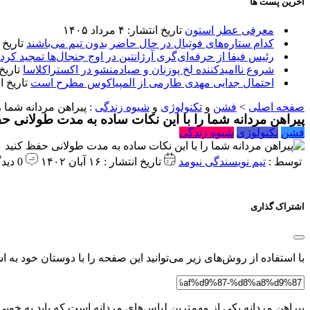
آخرین پست ها
معرفی عطر استون
تاریخ انتشار: ۴ مرداد ۱۴۰۵
کدام ستاره‌های فوتبال در حال حاضر بدون تیم می‌باشند
تاریخ انتشا
رئیس فیفا از حرفه‌ای‌گری آرژانتین در اوج جنجال‌ها تمجید کرد
شروع ناامیدکننده لخ پوزنان و صیادمنشو در اکستراکلاسا
تاریخ انتش
احتمال جدایی مهدی طارمی از المپیاکوس مطرح است
تاریخ انتشار:
صفحه اصلی
>
فشن
و
تکنولوژی
و
شیوه زندگی
:
پیراهن مردانه شما 
پیراهن مردانه شما را با این نکات ساده به مدت طولانی ح
فشن
تکنولوژی
شیوه زندگی
توسط :
تیم نویسندگی نیومد
تاریخ انتشار : ۱۶ آبان ۱۴۰۲
0 دیدگاه
اشتراک گذاری
با استفاده از روش‌های زیر می‌توانید این صفحه را با دوستان خود به اش
پیراهن مردانه یکی از مهم‌ترین لباس‌های مردانه است که باید به خوب