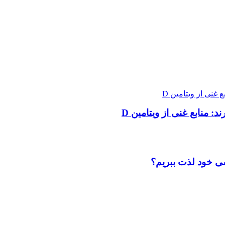
شی خود لذت ببریم؟