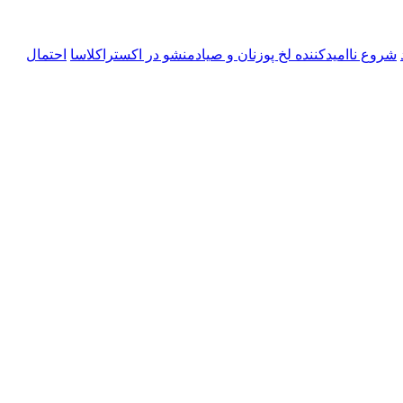
شروع ناامیدکننده لخ پوزنان و صیادمنشو در اکستراکلاسا
احتمال