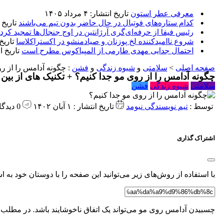
معرفی عطر استون
تاریخ انتشار: ۴ مرداد ۱۴۰۵
کدام ستاره‌های فوتبال در حال حاضر بدون تیم می‌باشند
تاریخ انتشا
رئیس فیفا از حرفه‌ای‌گری آرژانتین در اوج جنجال‌ها تمجید کرد
شروع ناامیدکننده لخ پوزنان و صیادمنشو در اکستراکلاسا
تاریخ انتش
احتمال جدایی مهدی طارمی از المپیاکوس مطرح است
تاریخ انتشار:
صفحه اصلی
>
سلامتی
و
شیوه زندگی
و
فشن
:
چگونه آدامس را از رو
چگونه آدامس را از روی مو جدا کنیم؟ + تکنیک های از بین 
سلامتی
شیوه زندگی
فشن
توسط :
تیم نویسندگی نیومد
تاریخ انتشار : ۱ آبان ۱۴۰۲
0 دیدگاه
اشتراک گذاری
با استفاده از روش‌های زیر می‌توانید این صفحه را با دوستان خود به اش
چسبیدن آدامس روی مو می‌تواند یک اتفاق ناخوشایند باشد. در مطلب 