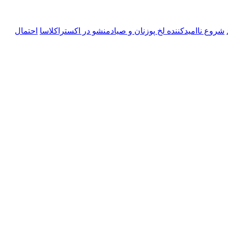
شروع ناامیدکننده لخ پوزنان و صیادمنشو در اکستراکلاسا
احتمال