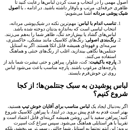
اصول مهمی را در انتخاب و ست کردن لباس‌ها رعایت کنید تا
ظاهری حرفه‌ای، مرتب و باوقار داشته باشید. در ادامه ، با
اصول
شیک پوشی مردانه
آشنا می‌شویم:
تناسب اندام با لباس
: مهم‌ترین نکته در شیک‌پوشی مردانه،
انتخاب لباسی است که به‌اندازه بدنتان دوخته شده باشد.
لباس‌های گشاد یا بیش‌ازحد تنگ، ظاهر شما را به‌هم می‌زنند.
رنگ‌بندی اصولی
: رنگ‌های کلاسیک مانند مشکی، خاکستری،
سرمه‌ای و قهوه‌ای همیشه قابل اتکا هستند. اگر به استایل
جنتلمن‌ها نگاهی بیندازید، اغلب از رنگ‌های خنثی و هماهنگ
استفاده می‌کنند.
پارچه باکیفیت
: کت، شلوار، پیراهن و حتی تیشرت شما باید از
پارچه‌های مرغوب باشند. پارچه مناسب باعث می‌شود لباس
روی تن خوش‌فرم بایستد.
لباس پوشیدن به سبک جنتلمن‌ها؛ از کجا
شروع کنیم؟
اگر به‌دنبال ایجاد یک
لباس مناسب
برای آقایان خوش تیپ
هستید،
بهتر است قدم به قدم پیش بروید. در ابتدا، با پیراهن کلاسیک شروع
کنید؛ پیراهن سفید یا آبی روشن همیشه گزینه‌ای قابل اعتماد است و
تقریباً با هر استایلی هماهنگ می‌شود. سپس سراغ کت اسپرت
بروید؛ این آیتم نه‌تنها به استایل شما حالتی رسمی‌تر می‌بخشد، بلکه