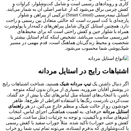
کاری و رویدادهای رسمی است و شامل کت‌وشلوار، کراوات و
کفش چرمی براق می‌شود که از عناصر اصلی آن به شمار می‌آیند.
استایل نیمه‌رسمی (Smart Casual) ترکیبی از پیراهن و شلوار
پارچه‌ای با کت اسپرت است که حالتی متعادل بین رسمی و راحت
دارد. همچنین استایل کژوال شامل پیراهن‌های دکمه‌دار یا پولوشرت
همراه با شلوار جین و کفش راحتی است که برای محیط‌های
غیررسمی مناسب می‌باشد. تشخیص اینکه کدام استایل بیشتر با
شخصیت و محیط زندگی‌تان هماهنگ است، قدم مهمی در مسیر
شیک‌پوشی شما محسوب می‌شود.
اشتباهات رایج در استایل مردانه
اگر دنبال داشتن یک
تیپ مردانه شیک
هستید، شناخت اشتباهات رایج
در پوشش آقایان ضروریه. بسیاری از مردان بدون اینکه متوجه
باشن، با انتخاب‌های اشتباه مثل لباس‌های تنگ یا بیش از حد گشاد،
ست‌کردن نادرست رنگ‌ها یا استفاده افراطی از طرح‌ها، ظاهر
خودشون رو از حالت شیک و منظم خارج می‌کنن. در هر
راهنمای
استایل مردانه
حرفه‌ای، به اهمیت هماهنگی اجزای لباس، انتخاب
آیتم‌های ساده و باکیفیت، و توجه به جزئیات (مثل ساعت، کمربند،
کفش و حتی جوراب) تأکید شده. مثلاً جوراب سفید با کفش رسمی
یا کت‌وشلواری که بدفرم ایستاده، می‌تونه تمام تیپ شما رو خراب