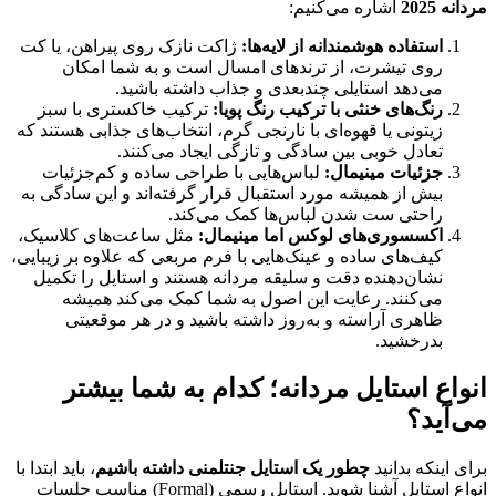
مردانه
2025
اشاره می‌کنیم:
استفاده هوشمندانه از لایه‌ها:
ژاکت نازک روی پیراهن، یا کت
روی تیشرت، از ترندهای امسال است و به شما امکان
می‌دهد استایلی چندبعدی و جذاب داشته باشید.
رنگ‌های خنثی با ترکیب رنگ پویا:
ترکیب خاکستری با سبز
زیتونی یا قهوه‌ای با نارنجی گرم، انتخاب‌های جذابی هستند که
تعادل خوبی بین سادگی و تازگی ایجاد می‌کنند.
جزئیات مینیمال:
لباس‌هایی با طراحی ساده و کم‌جزئیات
بیش از همیشه مورد استقبال قرار گرفته‌اند و این سادگی به
راحتی ست شدن لباس‌ها کمک می‌کند.
اکسسوری‌های لوکس اما مینیمال:
مثل ساعت‌های کلاسیک،
کیف‌های ساده و عینک‌هایی با فرم مربعی که علاوه بر زیبایی،
نشان‌دهنده دقت و سلیقه مردانه هستند و استایل را تکمیل
می‌کنند. رعایت این اصول به شما کمک می‌کند همیشه
ظاهری آراسته و به‌روز داشته باشید و در هر موقعیتی
بدرخشید.
انواع استایل مردانه؛ کدام به شما بیشتر
می‌آید؟
برای اینکه بدانید
چطور یک استایل جنتلمنی داشته باشیم
، باید ابتدا با
انواع استایل آشنا شوید. استایل رسمی (Formal) مناسب جلسات