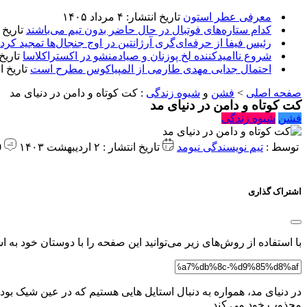
معرفی عطر استون
تاریخ انتشار: ۴ مرداد ۱۴۰۵
کدام ستاره‌های فوتبال در حال حاضر بدون تیم می‌باشند
تاریخ انتشا
رئیس فیفا از حرفه‌ای‌گری آرژانتین در اوج جنجال‌ها تمجید کرد
شروع ناامیدکننده لخ پوزنان و صیادمنشو در اکستراکلاسا
تاریخ انتش
احتمال جدایی مهدی طارمی از المپیاکوس مطرح است
تاریخ انتشار:
صفحه اصلی
>
فشن
و
شیوه زندگی
:
کت کوتاه و دامن در دنیای مد
کت کوتاه و دامن در دنیای مد
فشن
شیوه زندگی
توسط :
تیم نویسندگی نیومد
تاریخ انتشار : ۲ اردیبهشت ۱۴۰۳
0 دیدگاه
اشتراک گذاری
با استفاده از روش‌های زیر می‌توانید این صفحه را با دوستان خود به اش
در دنیای مد، همواره به دنبال استایل هایی هستیم که در عین شیک بود
مجذوب خود می کند.