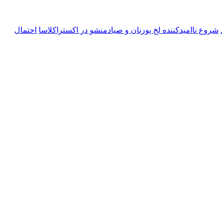
شروع ناامیدکننده لخ پوزنان و صیادمنشو در اکستراکلاسا
احتمال