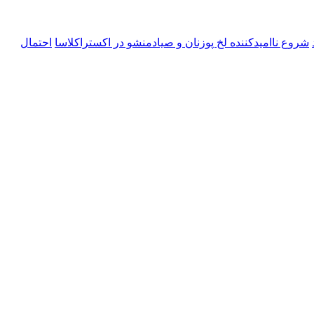
شروع ناامیدکننده لخ پوزنان و صیادمنشو در اکستراکلاسا
احتمال