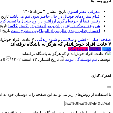
آخرین پست ها
معرفی عطر استون
تاریخ انتشار: ۴ مرداد ۱۴۰۵
کدام ستاره‌های فوتبال در حال حاضر بدون تیم می‌باشند
تاریخ انتشا
رئیس فیفا از حرفه‌ای‌گری آرژانتین در اوج جنجال‌ها تمجید کرد
شروع ناامیدکننده لخ پوزنان و صیادمنشو در اکستراکلاسا
تاریخ انتش
احتمال جدایی مهدی طارمی از المپیاکوس مطرح است
تاریخ انتشار:
صفحه اصلی
>
فشن
و
سلامتی
و
شیوه زندگی
:
۷ عادت افراد خوش‌اندام که هرگز به باشگاه نرفته‌اند
۷ عادت افراد خوش‌اندام که هرگز به باشگاه نرفته‌اند
فشن
سلامتی
شیوه زندگی
توسط :
تیم نویسندگی نیومد
تاریخ انتشار : ۱۳ اسفند ۱۴۰۲
0 دیدگاه
اشتراک گذاری
با استفاده از روش‌های زیر می‌توانید این صفحه را با دوستان خود به اش
همیشه تناسب اندام با عضویت در باشگاه و انجام تمرینات طاقت‌فرسا 