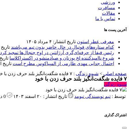
ورزشی
مسافرت
مقالات
تماس با ما
آخرین پست ها
معرفی عطر استون
تاریخ انتشار: ۴ مرداد ۱۴۰۵
کدام ستاره‌های فوتبال در حال حاضر بدون تیم می‌باشند
تاریخ انتشا
رئیس فیفا از حرفه‌ای‌گری آرژانتین در اوج جنجال‌ها تمجید کرد
شروع ناامیدکننده لخ پوزنان و صیادمنشو در اکستراکلاسا
تاریخ انتش
احتمال جدایی مهدی طارمی از المپیاکوس مطرح است
تاریخ انتشار:
صفحه اصلی
>
شیوه زندگی
:
۷ فایده شگفت‌انگیز بلند حرف زدن با خود
۷ فایده شگفت‌انگیز بلند حرف زدن با خود
شیوه زندگی
توسط :
تیم نویسندگی نیومد
تاریخ انتشار : ۲۰ اسفند ۱۴۰۳
0 دیدگاه
اشتراک گذاری