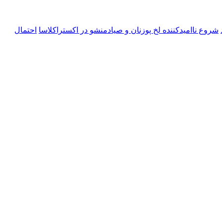
شروع ناامیدکننده لخ پوزنان و صیادمنشو در اکستراکلاسا
احتمال