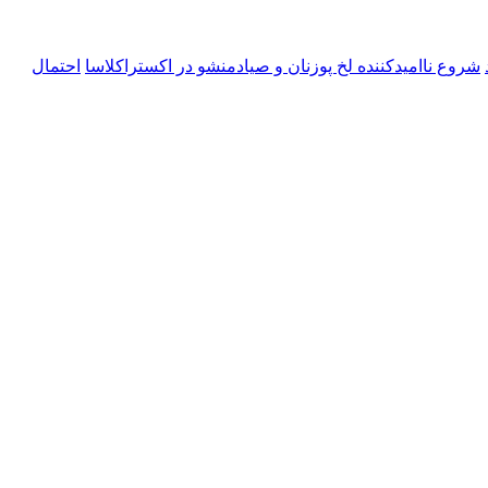
شروع ناامیدکننده لخ پوزنان و صیادمنشو در اکستراکلاسا
احتمال