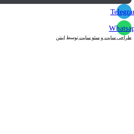
Tele
What
حی سایت
و
سئو سایت
توسط
اینتن