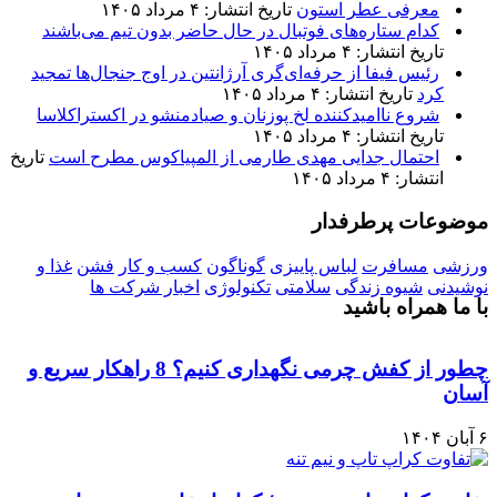
معرفی عطر استون
تاریخ انتشار: ۴ مرداد ۱۴۰۵
کدام ستاره‌های فوتبال در حال حاضر بدون تیم می‌باشند
تاریخ انتشار: ۴ مرداد ۱۴۰۵
رئیس فیفا از حرفه‌ای‌گری آرژانتین در اوج جنجال‌ها تمجید
کرد
تاریخ انتشار: ۴ مرداد ۱۴۰۵
شروع ناامیدکننده لخ پوزنان و صیادمنشو در اکستراکلاسا
تاریخ انتشار: ۴ مرداد ۱۴۰۵
احتمال جدایی مهدی طارمی از المپیاکوس مطرح است
تاریخ
انتشار: ۴ مرداد ۱۴۰۵
موضوعات پرطرفدار
ورزشی
مسافرت
لباس پاییزی
گوناگون
کسب و کار
فشن
غذا و
نوشیدنی
شیوه زندگی
سلامتی
تکنولوژی
اخبار شرکت ها
با ما همراه باشید
چطور از کفش چرمی نگهداری کنیم؟ 8 راهکار سریع و
آسان
۶ آبان ۱۴۰۴