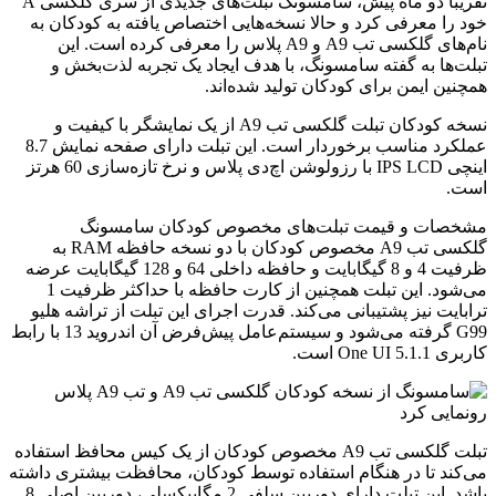
تقریباً دو ماه پیش، سامسونگ تبلت‌های جدیدی از سری گلکسی A
خود را معرفی کرد و حالا نسخه‌هایی اختصاص یافته به کودکان به
نام‌های گلکسی تب A9 و A9 پلاس را معرفی کرده است. این
تبلت‌ها به گفته سامسونگ، با هدف ایجاد یک تجربه لذت‌بخش و
همچنین ایمن برای کودکان تولید شده‌اند.
نسخه کودکان تبلت گلکسی تب A9 از یک نمایشگر با کیفیت و
عملکرد مناسب برخوردار است. این تبلت دارای صفحه نمایش 8.7
اینچی IPS LCD با رزولوشن اچ‌دی پلاس و نرخ تازه‌سازی 60 هرتز
است.
مشخصات و قیمت تبلت‌های مخصوص کودکان سامسونگ
گلکسی تب A9 مخصوص کودکان با دو نسخه حافظه RAM به
ظرفیت 4 و 8 گیگابایت و حافظه داخلی 64 و 128 گیگابایت عرضه
می‌شود. این تبلت همچنین از کارت حافظه با حداکثر ظرفیت 1
ترابایت نیز پشتیبانی می‌کند. قدرت اجرای این تبلت از تراشه هلیو
G99 گرفته می‌شود و سیستم‌عامل پیش‌فرض آن اندروید 13 با رابط
کاربری One UI 5.1.1 است.
تبلت گلکسی تب A9 مخصوص کودکان از یک کیس محافظ استفاده
می‌کند تا در هنگام استفاده توسط کودکان، محافظت بیشتری داشته
باشد. این تبلت دارای دوربین سلفی 2 مگاپیکسلی، دوربین اصلی 8