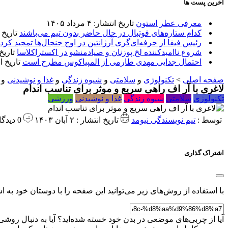
آخرین پست ها
معرفی عطر استون
تاریخ انتشار: ۴ مرداد ۱۴۰۵
کدام ستاره‌های فوتبال در حال حاضر بدون تیم می‌باشند
تاریخ انتشا
رئیس فیفا از حرفه‌ای‌گری آرژانتین در اوج جنجال‌ها تمجید کرد
شروع ناامیدکننده لخ پوزنان و صیادمنشو در اکستراکلاسا
تاریخ انتش
احتمال جدایی مهدی طارمی از المپیاکوس مطرح است
تاریخ انتشار:
صفحه اصلی
>
تکنولوژی
و
سلامتی
و
شیوه زندگی
و
غذا و نوشیدنی
و
لاغری با آر اف راهی سریع و موثر برای تناسب اندام
تکنولوژی
سلامتی
شیوه زندگی
غذا و نوشیدنی
ورزشی
توسط :
تیم نویسندگی نیومد
تاریخ انتشار : ۲ آبان ۱۴۰۳
0 دیدگاه
اشتراک گذاری
با استفاده از روش‌های زیر می‌توانید این صفحه را با دوستان خود به اش