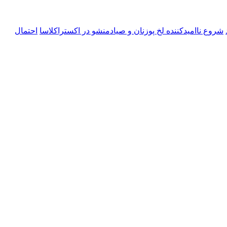
شروع ناامیدکننده لخ پوزنان و صیادمنشو در اکستراکلاسا
احتمال