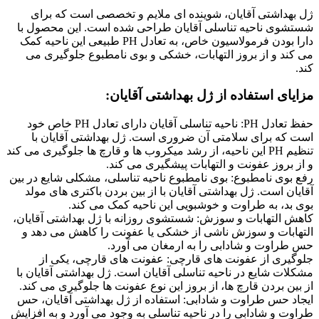
ژل بهداشتی آقایان، شوینده ای ملایم و تخصصی است که برای
شستشوی ناحیه تناسلی آقایان طراحی شده است. این محصول با
دارا بودن فرمولاسیون خاص، به تعادل PH طبیعی این ناحیه کمک
می کند و از بروز التهابات، خشکی و بوی نامطبوع جلوگیری می
کند.
مزایای استفاده از ژل بهداشتی آقایان:
حفظ تعادل PH: ناحیه تناسلی آقایان دارای تعادل PH خاص خود
است که برای سلامتی آن ضروری است. ژل بهداشتی آقایان با
تنظیم PH این ناحیه، از رشد میکروب ها و قارچ ها جلوگیری می کند
و از بروز عفونت و التهابات پیشگیری می کند.
رفع بوی نامطبوع: بوی نامطبوع ناحیه تناسلی، مشکلی شایع در بین
آقایان است. ژل بهداشتی آقایان با از بین بردن باکتری های مولد
بوی بد، به طراوت و خوشبویی این ناحیه کمک می کند.
کاهش التهابات و سوزش: شستشوی روزانه با ژل بهداشتی آقایان،
التهابات و سوزش ناشی از خشکی یا عفونت را کاهش می دهد و
حس طراوت و شادابی را به ارمغان می آورد.
جلوگیری از عفونت های قارچی: عفونت های قارچی، یکی از
مشکلات شایع در ناحیه تناسلی آقایان است. ژل بهداشتی آقایان با
از بین بردن قارچ ها، از بروز این نوع عفونت ها جلوگیری می کند.
ایجاد حس طراوت و شادابی: استفاده از ژل بهداشتی آقایان، حس
طراوت و شادابی را در ناحیه تناسلی به وجود می آورد و به افزایش