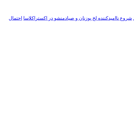
شروع ناامیدکننده لخ پوزنان و صیادمنشو در اکستراکلاسا
احتمال