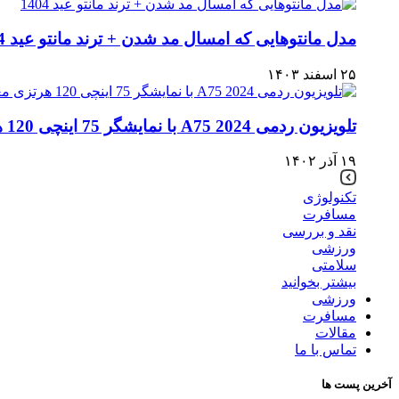
مدل مانتوهایی که امسال مد شدن + ترند مانتو عید 1404
۲۵ اسفند ۱۴۰۳
تلویزیون ردمی A75 2024 با نمایشگر 75 اینچی 120 هرتزی معرفی شد
۱۹ آذر ۱۴۰۲
تکنولوژی
مسافرت
نقد و بررسی
ورزشی
سلامتی
بیشتر بخوانید
ورزشی
مسافرت
مقالات
تماس با ما
آخرین پست ها